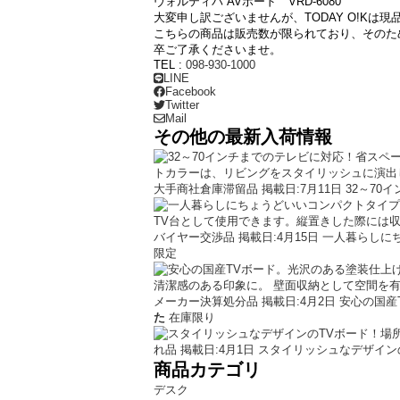
ヴォルティバ AVボード VRD-6080
大変申し訳ございませんが、TODAY O!K
こちらの商品は販売数が限られており、そのた
卒ご了承くださいませ。
TEL :
098-930-1000
LINE
Facebook
Twitter
Mail
その他の最新入荷情報
大手商社倉庫滞留品
掲載日:7月11日
32～70
バイヤー交渉品
掲載日:4月15日
一人暮らしにち
限定
メーカー決算処分品
掲載日:4月2日
安心の国産
た
在庫限り
れ品
掲載日:4月1日
スタイリッシュなデザイン
商品カテゴリ
デスク