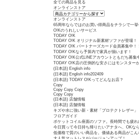
全ての商品を見る
オンラインストア
オンラインストア
65周年ならではのお買い得商品をチラシで一挙
O!Kのうれしいサービス
TODAY O!K
TODAY O!K オリジナル新素材ソファが登場！
TODAY O!K パートナーズカード会員募集中！
TODAY O!Kなら予算内で家具が揃います！
TODAY O!K公式LINEアカウントともだち募集
TODAY O!K店の圧倒的な安さにはモンスタ
(日本語) English info
(日本語) English info202409
(日本語) TODAY O!Kってどんなお店？
Copy
Copy Copy Copy
Copy Copy
(日本語) 店舗情報
(日本語) 店舗情報
キズや水に強い新・素材「プロテクトレザー」
フロアガイド
ポケットコイル座面のソファ。長時間でも疲れ
今日買って今日持ち帰りたいアナタへ、OKならT
低価格で質のいい商品を。価値ある商品がこん
大人気マットレスがバージョンアップ！