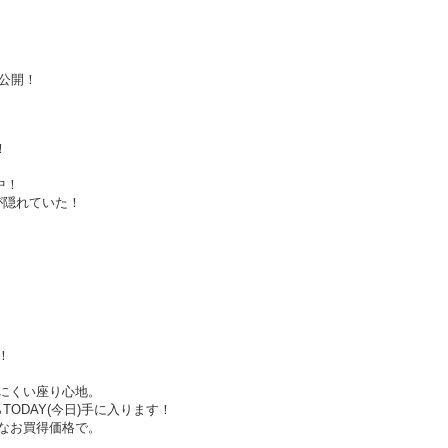
公開！
！
中！
ーが隠れていた！
！
にくい座り心地。
ODAY(今日)手に入ります！
なお買得価格で。