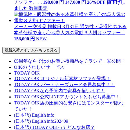
チソファ。 ...
198,000
円
147
,
000
円
26
%OFF
値下げ
し
ました
数量限定
メーカー交渉品
掲載日:3月31日
通気性・吸湿性のある
本革仕様で座り心地◎人気の電動３人掛けソファー！
158
,
000
円
NEW
最新入荷アイテムをもっと見る
65周年ならではのお買い得商品をチラシで一挙公開！
O!Kのうれしいサービス
TODAY O!K
TODAY O!K オリジナル新素材ソファが登場！
TODAY O!K パートナーズカード会員募集中！！
TODAY O!Kなら予算内で家具が揃います！
TODAY O!K公式LINEアカウントともだち募集中！
TODAY O!K店の圧倒的な安さにはモンスターが隠れ
ていた！
(日本語) English info
(日本語) English info202409
(日本語) TODAY O!Kってどんなお店？