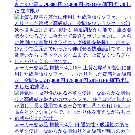
きにくい高...
79,800
円
74
,
800
円
6
%OFF
値下げ
しまし
た
在庫限り
メーカー交渉品
掲載日:4月16日
上質な厚革を贅沢に使
用した総革張りソファ。 しっとりとした質感と高級感
が、空間を...
247,000
円
178
,
000
円
28
%OFF
値下げ
し
ました
在庫限り
メーカー交渉品
掲載日:4月2日
通気性・吸湿性のある
本革を使用。なめらかな肌触りと高級感が魅力のカウ