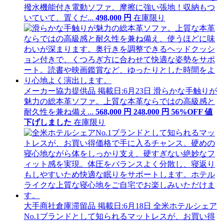
撥水機能付き電動ソファ。摩擦に強い張地！収納もつ
いていて、置くだ...
498
,
000
円
在庫限り
メーカー協力提供品
掲載日:6月23日
滑らかな手触りが
魅力の総本革ソファ。上質な本革ならではの高級感と
耐久性を兼ね備え...
568,000
円
248
,
000
円
56
%OFF
値
下げ
しました
在庫限り
大手商社倉庫滞留品
掲載日:6月18日
全米ホテルシェア
No.1ブランドとして知られるマットレスが、お買い得