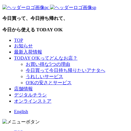
今日買って、今日持ち帰れて、
今日から使える TODAY O!K
TOP
お知らせ
最新入荷情報
TODAY O!Kってどんなお店？
お買い得な5つの理由
今日買って今日持ち帰りたいアナタへ
うれしいサービス
O!Kの安さとサービス
店舗情報
デジタルチラシ
オンラインストア
English