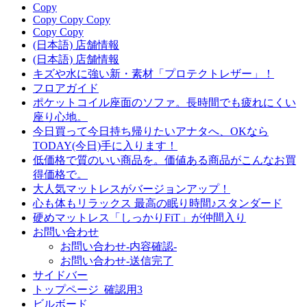
Copy
Copy Copy Copy
Copy Copy
(日本語) 店舗情報
(日本語) 店舗情報
キズや水に強い新・素材「プロテクトレザー」！
フロアガイド
ポケットコイル座面のソファ。長時間でも疲れにくい
座り心地。
今日買って今日持ち帰りたいアナタへ、OKなら
TODAY(今日)手に入ります！
低価格で質のいい商品を。価値ある商品がこんなお買
得価格で。
大人気マットレスがバージョンアップ！
心も体もリラックス 最高の眠り時間♪スタンダード
硬めマットレス「しっかりFiT」が仲間入り
お問い合わせ
お問い合わせ-内容確認-
お問い合わせ-送信完了
サイドバー
トップページ_確認用3
ビルボード