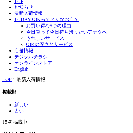
TOP
お知らせ
最新入荷情報
TODAY O!Kってどんなお店？
お買い得な5つの理由
今日買って今日持ち帰りたいアナタへ
うれしいサービス
O!Kの安さとサービス
店舗情報
デジタルチラシ
オンラインストア
English
TOP
> 最新入荷情報
掲載順
新しい
古い
15点 掲載中