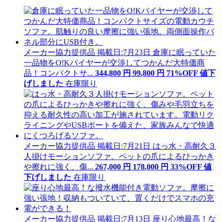
メーカー協力提供品
掲載日:7月23日
倉庫に眠っていた
一品物をO!Kバイヤーが交渉してつかんだ大特価商
品！コンパクトサ...
344,800
円
99
,
800
円
71
%OFF
値下
げ
しました
在庫限り
メーカー協力提供品
掲載日:7月21日
はっ水・高耐久３
人掛けモーションソファ。ペットの爪によるひっかき
や擦れに強く、傷...
267,000
円
178
,
000
円
33
%OFF
値
下げ
しました
在庫限り
メーカー協力提供品
掲載日:7月13日
座り心地最高！な