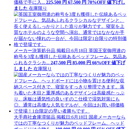
価格で手に入...
225,500
円
67
,
500
円
70
%OFF
値下げ
し
ました
在庫限り
メーカー決算処分品
掲載日:6月18日
英国王室御用達の
称号を3度も獲得した伝統あるベッドフレーム。気品あ
ふれるクラシカ...
247,500
円
85
,
000
円
66
%OFF
値下げ
しました
在庫限り
大手商社倉庫滞留品
掲載日:6月18日
国産メーカーなら
ではの丁寧なつくりが魅力のベッドフレーム。ヘッド