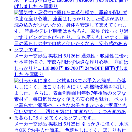
ボードには小物を...
198,000
円
69
,
000
円
65
%OFF
値下
げ
しました
在庫限り
メーカー交渉品
掲載日:5月26日
通気性・吸湿性に優れ
た本革仕様で、季節を問わず快適な座り心地。 座面は
しっかりと...
118,000
円
89
,
700
円
24
%OFF
値下げ
しま
した
在庫限り
メーカー交渉品
掲載日:5月25日
引っかきに強く、水拭
きOKでお手入れ簡単。 色落ちしにくく、ほこりも付