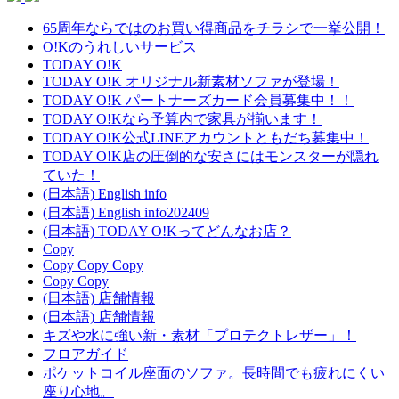
65周年ならではのお買い得商品をチラシで一挙公開！
O!Kのうれしいサービス
TODAY O!K
TODAY O!K オリジナル新素材ソファが登場！
TODAY O!K パートナーズカード会員募集中！！
TODAY O!Kなら予算内で家具が揃います！
TODAY O!K公式LINEアカウントともだち募集中！
TODAY O!K店の圧倒的な安さにはモンスターが隠れ
ていた！
(日本語) English info
(日本語) English info202409
(日本語) TODAY O!Kってどんなお店？
Copy
Copy Copy Copy
Copy Copy
(日本語) 店舗情報
(日本語) 店舗情報
キズや水に強い新・素材「プロテクトレザー」！
フロアガイド
ポケットコイル座面のソファ。長時間でも疲れにくい
座り心地。