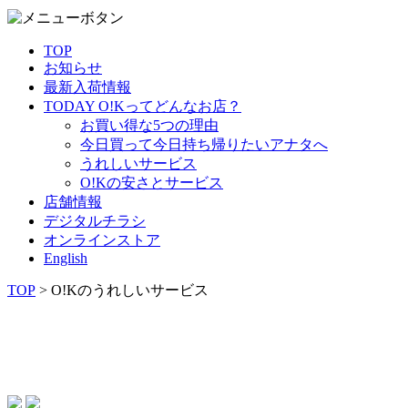
TOP
お知らせ
最新入荷情報
TODAY O!Kってどんなお店？
お買い得な5つの理由
今日買って今日持ち帰りたいアナタへ
うれしいサービス
O!Kの安さとサービス
店舗情報
デジタルチラシ
オンラインストア
English
TOP
> O!Kのうれしいサービス