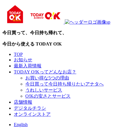
今日買って、今日持ち帰れて、
今日から使える TODAY O!K
TOP
お知らせ
最新入荷情報
TODAY O!Kってどんなお店？
お買い得な5つの理由
今日買って今日持ち帰りたいアナタへ
うれしいサービス
O!Kの安さとサービス
店舗情報
デジタルチラシ
オンラインストア
English