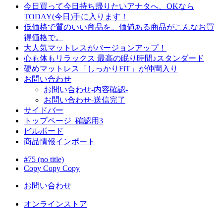
今日買って今日持ち帰りたいアナタへ、OKなら
TODAY(今日)手に入ります！
低価格で質のいい商品を。価値ある商品がこんなお買
得価格で。
大人気マットレスがバージョンアップ！
心も体もリラックス 最高の眠り時間♪スタンダード
硬めマットレス「しっかりFiT」が仲間入り
お問い合わせ
お問い合わせ-内容確認-
お問い合わせ-送信完了
サイドバー
トップページ_確認用3
ビルボード
商品情報インポート
#75 (no title)
Copy Copy Copy
お問い合わせ
オンラインストア