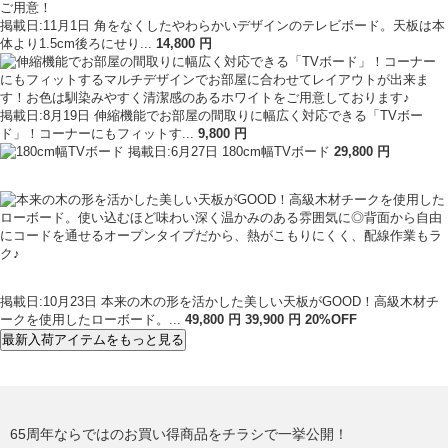
掲載日:11月1日
角をなくしたやわらかいデザインのテレビボード。天板は本
体より1.5cm後ろにせり...
14
,
800
円
掲載日:8月19日
伸縮機能でお部屋の間取りに幅広く対応できる「TVボー
ド」！コーナーにもフィットす...
9
,
800
円
掲載日:6月27日
180cm幅TVボード
29
,
800
円
掲載日:10月23日
本来の木の形を活かした美しい天板がGOOD！高級木材チ
ークを使用したローボード。...
49,800
円
39
,
900
円
20
%OFF
最新入荷アイテムをもっと見る
65周年ならではのお買い得商品をチラシで一挙公開！