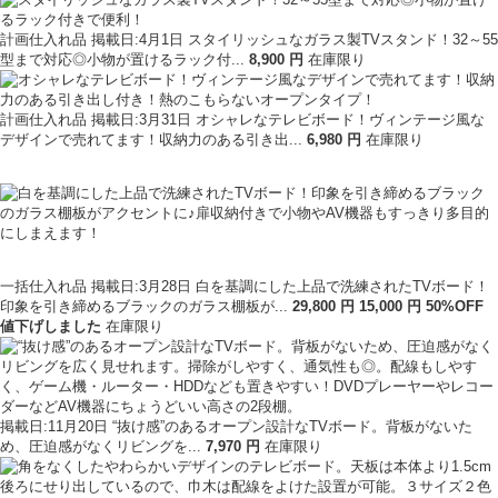
計画仕入れ品
掲載日:4月1日
スタイリッシュなガラス製TVスタンド！32～55
型まで対応◎小物が置けるラック付...
8
,
900
円
在庫限り
計画仕入れ品
掲載日:3月31日
オシャレなテレビボード！ヴィンテージ風な
デザインで売れてます！収納力のある引き出...
6
,
980
円
在庫限り
一括仕入れ品
掲載日:3月28日
白を基調にした上品で洗練されたTVボード！
印象を引き締めるブラックのガラス棚板が...
29,800
円
15
,
000
円
50
%OFF
値下げ
しました
在庫限り
掲載日:11月20日
“抜け感”のあるオープン設計なTVボード。背板がないた
め、圧迫感がなくリビングを...
7
,
970
円
在庫限り