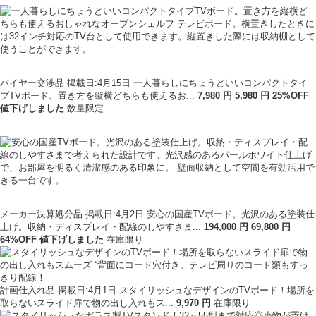
バイヤー交渉品
掲載日:4月15日
一人暮らしにちょうどいいコンパクトタイ
プTVボード。置き方を縦横どちらも使えるお...
7,980
円
5
,
980
円
25
%OFF
値下げ
しました
数量限定
メーカー決算処分品
掲載日:4月2日
安心の国産TVボード。光沢のある塗装仕
上げ。収納・ディスプレイ・配線のしやすさま...
194,000
円
69
,
800
円
64
%OFF
値下げ
しました
在庫限り
計画仕入れ品
掲載日:4月1日
スタイリッシュなデザインのTVボード！場所を
取らないスライド扉で物の出し入れもス...
9
,
970
円
在庫限り