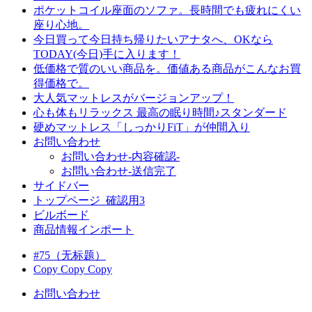
ポケットコイル座面のソファ。長時間でも疲れにくい
座り心地。
今日買って今日持ち帰りたいアナタへ、OKなら
TODAY(今日)手に入ります！
低価格で質のいい商品を。価値ある商品がこんなお買
得価格で。
大人気マットレスがバージョンアップ！
心も体もリラックス 最高の眠り時間♪スタンダード
硬めマットレス「しっかりFiT」が仲間入り
お問い合わせ
お問い合わせ-内容確認-
お問い合わせ-送信完了
サイドバー
トップページ_確認用3
ビルボード
商品情報インポート
#75（无标题）
Copy Copy Copy
お問い合わせ