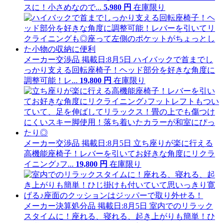
スに！小さめなので...
5
,
980
円
在庫限り
メーカー交渉品
掲載日:8月5日
ハイバックで首までし
っかり支える回転座椅子！ヘッド部分を好きな角度に
調整可能！レ...
19
,
800
円
在庫限り
メーカー交渉品
掲載日:8月5日
立ち座りが楽に行える
高機能座椅子！レバーを引いてお好きな角度にリクラ
イニング♪フ...
19
,
800
円
在庫限り
メーカー決算処分品
掲載日:8月5日
室内でのリラック
スタイムに！座れる、寝れる、起き上がりも簡単！ひ