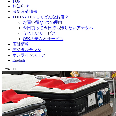
TOP
お知らせ
最新入荷情報
TODAY O!Kってどんなお店？
お買い得な5つの理由
今日買って今日持ち帰りたいアナタへ
うれしいサービス
O!Kの安さとサービス
店舗情報
デジタルチラシ
オンラインストア
English
17
%OFF