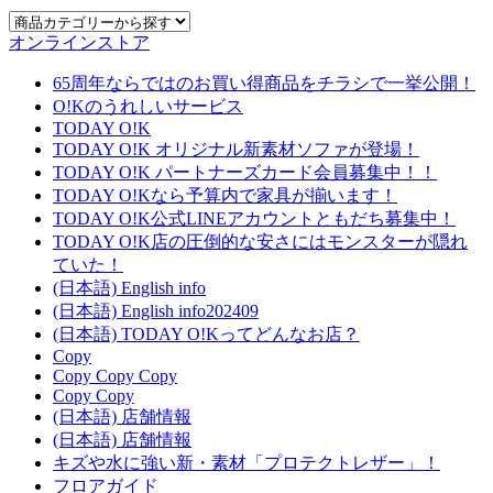
オンラインストア
65周年ならではのお買い得商品をチラシで一挙公開！
O!Kのうれしいサービス
TODAY O!K
TODAY O!K オリジナル新素材ソファが登場！
TODAY O!K パートナーズカード会員募集中！！
TODAY O!Kなら予算内で家具が揃います！
TODAY O!K公式LINEアカウントともだち募集中！
TODAY O!K店の圧倒的な安さにはモンスターが隠れ
ていた！
(日本語) English info
(日本語) English info202409
(日本語) TODAY O!Kってどんなお店？
Copy
Copy Copy Copy
Copy Copy
(日本語) 店舗情報
(日本語) 店舗情報
キズや水に強い新・素材「プロテクトレザー」！
フロアガイド