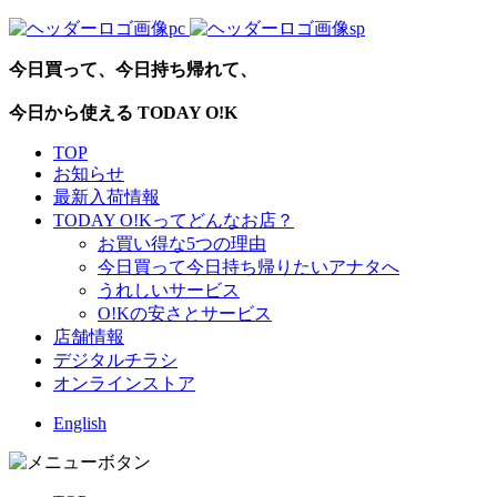
今日買って、今日持ち帰れて、
今日から使える TODAY O!K
TOP
お知らせ
最新入荷情報
TODAY O!Kってどんなお店？
お買い得な5つの理由
今日買って今日持ち帰りたいアナタへ
うれしいサービス
O!Kの安さとサービス
店舗情報
デジタルチラシ
オンラインストア
English