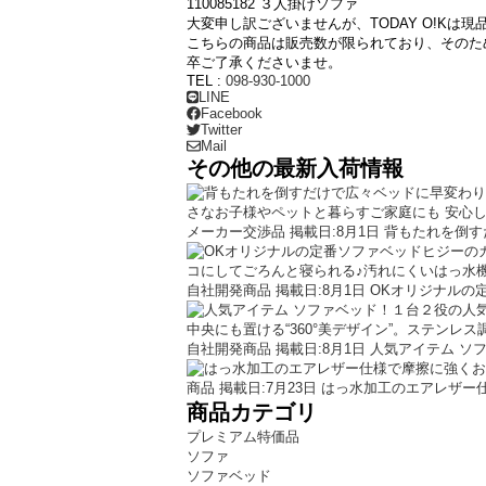
110085182 ３人掛けソファ
大変申し訳ございませんが、TODAY O!K
こちらの商品は販売数が限られており、そのた
卒ご了承くださいませ。
TEL :
098-930-1000
LINE
Facebook
Twitter
Mail
その他の最新入荷情報
メーカー交渉品
掲載日:8月1日
背もたれを倒す
自社開発商品
掲載日:8月1日
OKオリジナルの
自社開発商品
掲載日:8月1日
人気アイテム ソ
商品
掲載日:7月23日
はっ水加工のエアレザー仕
商品カテゴリ
プレミアム特価品
ソファ
ソファベッド