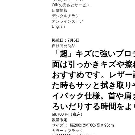
O!Kの安さとサービス
店舗情報
デジタルチラシ
オンラインストア
English
掲載日：7月6日
自社開発商品
「超」キズに強いプロ
面は引っかきキズや擦
おすすめです。レザー
た時もサッと拭き取り
イバック仕様。首や肩
ろいだりする時間をよ
69,
700
円（税込）
数量限定
サイズ ： 幅200x奥行86x高さ93cm
カラー：ブラック