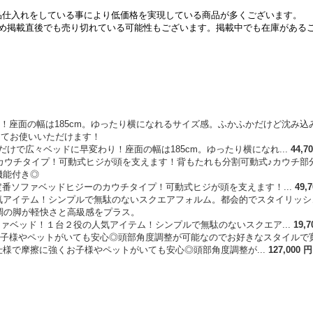
は現品仕入れをしている事により低価格を実現している商品が多くございます。
め掲載直後でも売り切れている可能性もございます。掲載中でも在庫がある
だけで広々ベッドに早変わり！座面の幅は185cm。ゆったり横になれ...
44
,
70
定番ソファベッドヒジーのカウチタイプ！可動式ヒジが頭を支えます！...
49
,
7
ファベッド！１台２役の人気アイテム！シンプルで無駄のないスクエア...
19
,
7
様で摩擦に強くお子様やペットがいても安心◎頭部角度調整が...
127
,
000
円