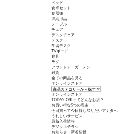
ベッド
食卓セット
食器棚
収納用品
テーブル
チェア
デスクチェア
デスク
学習デスク
TVボード
寝具
ラグ
アウトドア・ガーデン
雑貨
全ての商品を見る
オンラインストア
オンラインストア
TODAY O!Kってどんなお店？
お買い得な5つの理由
今日買って今日持ち帰りたいアナタへ
うれしいサービス
最新入荷情報
デジタルチラシ
お知らせ・新着情報