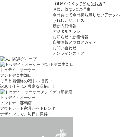
TODAY O!Kってどんなお店？
お買い得な5つの理由
今日買って今日持ち帰りたいアナタへ
うれしいサービス
最新入荷情報
デジタルチラシ
お知らせ・新着情報
店舗情報／フロアガイド
お問い合わせ
オンラインストア
トゥデイ・オーケー
アンドデコ中部店
毎日市場価格の2割～７割引！
訳あり仕入れと豊富な品揃え！
トゥデイ・オーケー
アンドデコ那覇店
アウトレット家具からトレンド
デザインまで、毎日お買得！