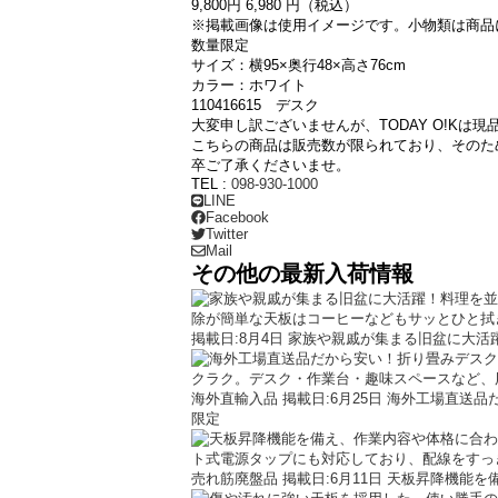
9,800
円
6,
980
円（税込）
※掲載画像は使用イメージです。小物類は商品
数量限定
サイズ：横95×奥行48×高さ76cm
カラー：ホワイト
110416615 デスク
大変申し訳ございませんが、TODAY O!K
こちらの商品は販売数が限られており、そのた
卒ご了承くださいませ。
TEL :
098-930-1000
LINE
Facebook
Twitter
Mail
その他の最新入荷情報
掲載日:8月4日
家族や親戚が集まる旧盆に大活躍
海外直輸入品
掲載日:6月25日
海外工場直送品だ
限定
売れ筋廃盤品
掲載日:6月11日
天板昇降機能を備