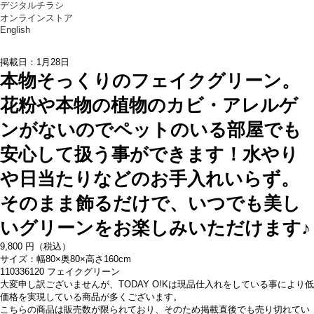
デジタルチラシ
オンラインストア
English
掲載日：1月28日
本物そっくりのフェイクグリーン。
花粉や本物の植物のカビ・アレルゲ
ンがないのでペットのいる部屋でも
安心して扱う事ができます！水やり
や日当たりなどのお手入れいらず。
そのまま飾るだけで、いつでも美し
いグリーンをお楽しみいただけます♪
9,
800
円（税込）
サイズ：幅80×奥80×高さ160cm
110336120 フェイクグリーン
大変申し訳ございませんが、TODAY O!Kは現品仕入れをしている事により低
価格を実現している商品が多くございます。
こちらの商品は販売数が限られており、そのため掲載直後でも売り切れてい