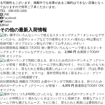
る可能性もございます。掲載中でも在庫があるご確約はできない店舗となっ
ておりますので何卒ご了承くださいませ。
TEL :
098-930-1000
LINE
Facebook
Twitter
Mail
その他の最新入荷情報
自社開発商品
掲載日:7月20日
使い勝手◎いろんなシーンで使えるスタッキ
ングチェア！オシャレなデザインだから、お...
2
,
980
円
在庫限り
TODAY
O!K オリジナル
自社開発商品
掲載日:7月20日
お庭やベランダで気軽に使える、折りたたみ
式のガーデンチェア（グリーン）が登場！ ...
6
,
970
円
数量限定
TODAY O!K
オリジナル