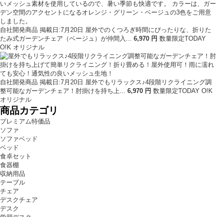
自社開発商品
掲載日:7月20日
屋外でのくつろぎ時間にぴったりな、折りた
たみ式ガーデンチェア（ベージュ）が仲間入...
6
,
970
円
数量限定
TODAY
O!K オリジナル
自社開発商品
掲載日:7月20日
屋外でもリラックス♪4段階リクライニング調
整可能なガーデンチェア！肘掛けを持ち上...
6
,
970
円
数量限定
TODAY O!K
オリジナル
商品カテゴリ
プレミアム特価品
ソファ
ソファベッド
ベッド
食卓セット
食器棚
収納用品
テーブル
チェア
デスクチェア
デスク