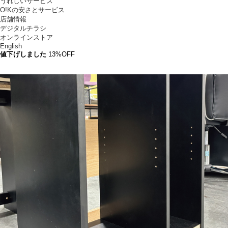
うれしいサービス
O!Kの安さとサービス
店舗情報
デジタルチラシ
オンラインストア
English
値下げ
しました
13
%OFF