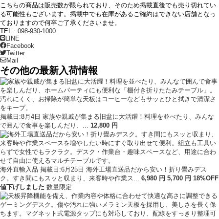
こちらの商品は販売数が限られており、そのため掲載直後でも売り切れてい
る可能性もございます。掲載中でも在庫があるご確約はできない店舗となっ
ておりますので何卒ご了承くださいませ。
TEL :
098-930-1000
LINE
Facebook
Twitter
Mail
その他の最新入荷情報
掲載日:8月4日
家族や親戚が集まる旧盆に大活躍！料理を並べたり、みんな
で囲んで食事を楽しんだり、...
12
,
800
円
海外直輸入品
掲載日:6月25日
海外工場直送品だから安い！折り畳みデス
ク。すき間にもスッと収まり、来客時や作業ス...
6,980
円
5
,
700
円
18
%OFF
値下げ
しました
数量限定