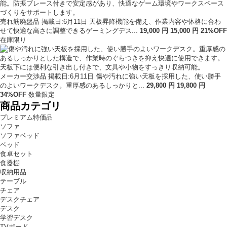
売れ筋廃盤品
掲載日:6月11日
天板昇降機能を備え、作業内容や体格に合わ
せて快適な高さに調整できるゲーミングデス...
19,000
円
15
,
000
円
21
%OFF
在庫限り
メーカー交渉品
掲載日:6月11日
傷や汚れに強い天板を採用した、使い勝手
のよいワークデスク。重厚感のあるしっかりと...
29,800
円
19
,
800
円
34
%OFF
数量限定
商品カテゴリ
プレミアム特価品
ソファ
ソファベッド
ベッド
食卓セット
食器棚
収納用品
テーブル
チェア
デスクチェア
デスク
学習デスク
TVボード