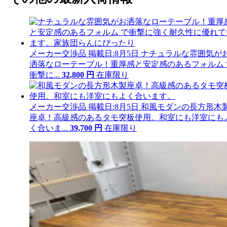
メーカー交渉品
掲載日:8月5日
ナチュラルな雰囲気が
洒落なローテーブル！重厚感と安定感のあるフォルム 
衝撃に...
32
,
800
円
在庫限り
メーカー交渉品
掲載日:8月5日
和風モダンの長方形木
座卓！高級感のあるタモ突板使用。和室にも洋室にも
く合いま...
39
,
700
円
在庫限り