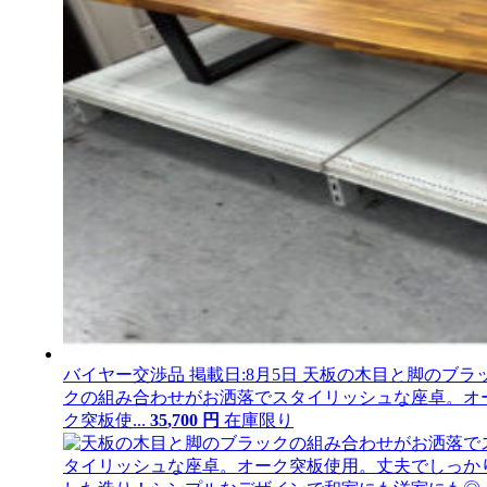
バイヤー交渉品
掲載日:8月5日
天板の木目と脚のブラ
クの組み合わせがお洒落でスタイリッシュな座卓。オ
ク突板使...
35
,
700
円
在庫限り