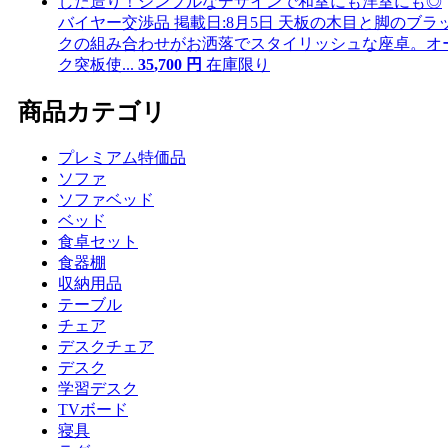
バイヤー交渉品
掲載日:8月5日
天板の木目と脚のブラ
クの組み合わせがお洒落でスタイリッシュな座卓。オ
ク突板使...
35
,
700
円
在庫限り
商品カテゴリ
プレミアム特価品
ソファ
ソファベッド
ベッド
食卓セット
食器棚
収納用品
テーブル
チェア
デスクチェア
デスク
学習デスク
TVボード
寝具