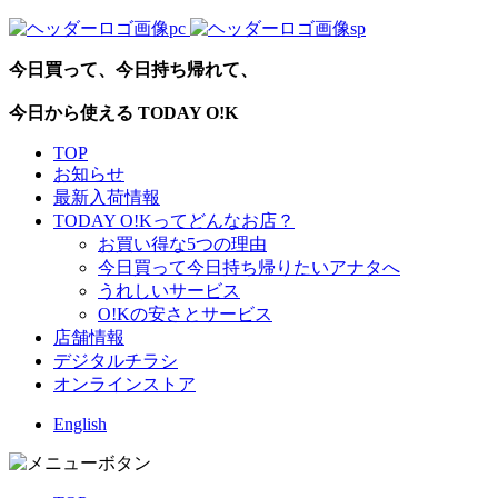
今日買って、今日持ち帰れて、
今日から使える TODAY O!K
TOP
お知らせ
最新入荷情報
TODAY O!Kってどんなお店？
お買い得な5つの理由
今日買って今日持ち帰りたいアナタへ
うれしいサービス
O!Kの安さとサービス
店舗情報
デジタルチラシ
オンラインストア
English