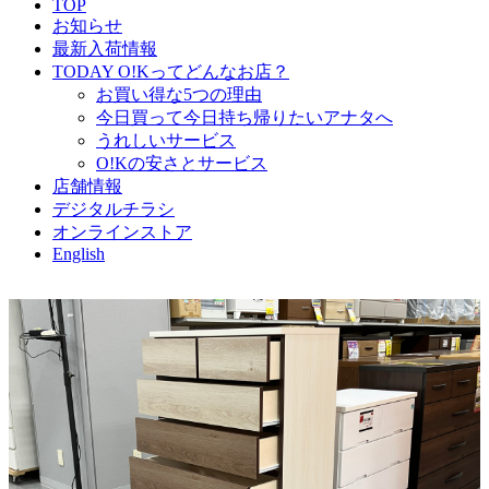
TOP
お知らせ
最新入荷情報
TODAY O!Kってどんなお店？
お買い得な5つの理由
今日買って今日持ち帰りたいアナタへ
うれしいサービス
O!Kの安さとサービス
店舗情報
デジタルチラシ
オンラインストア
English