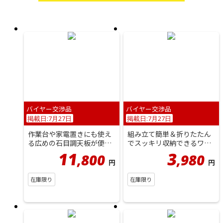
バイヤー交渉品
バイヤー交渉品
掲載日:7月27日
掲載日:7月27日
作業台や家電置きにも使え
組み立て簡単＆折りたたん
る広めの石目調天板が便利
でスッキリ収納できるワゴ
な収納！物の落下を防ぐ深
ンラック！移動ラクラク便
11
3
800
980
,
,
さのある...
利なキャ...
円
円
在庫限り
在庫限り