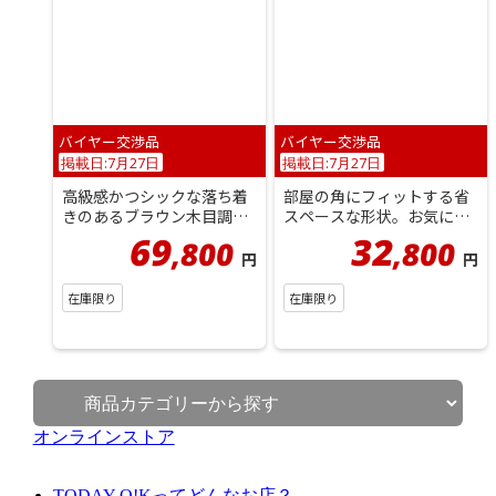
バイヤー交渉品
バイヤー交渉品
掲載日:7月27日
掲載日:7月27日
高級感かつシックな落ち着
部屋の角にフィットする省
きのあるブラウン木目調。
スペースな形状。お気に入
ホコリを防ぎつつ見せるガ
りを映えさせる店舗風ディ
69
32
800
800
,
,
ラス扉収...
スプレイ...
円
円
在庫限り
在庫限り
オンラインストア
TODAY O!Kってどんなお店？