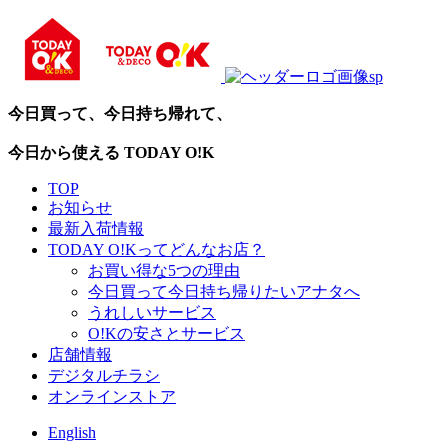
今日買って、今日持ち帰れて、
今日から使える TODAY O!K
TOP
お知らせ
最新入荷情報
TODAY O!Kってどんなお店？
お買い得な5つの理由
今日買って今日持ち帰りたいアナタへ
うれしいサービス
O!Kの安さとサービス
店舗情報
デジタルチラシ
オンラインストア
English