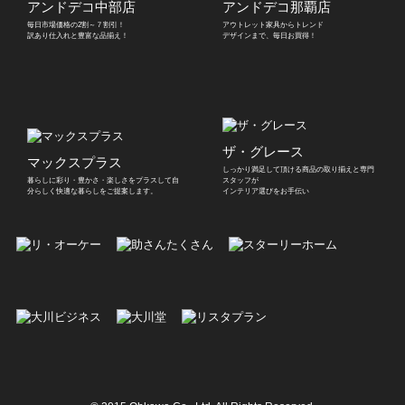
アンドデコ中部店
アンドデコ那覇店
毎日市場価格の2割～７割引！
アウトレット家具からトレンド
訳あり仕入れと豊富な品揃え！
デザインまで、毎日お買得！
ザ・グレース
マックスプラス
しっかり満足して頂ける商品の取り揃えと
専門
暮らしに彩り・豊かさ・楽しさをプラスして
自
スタッフが
分らしく快適な暮らしをご提案します。
インテリア選びをお手伝い